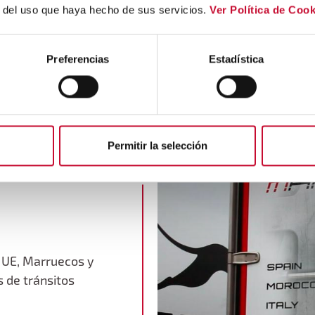
Uso de vehículo Taut
r del uso que haya hecho de sus servicios.
Ver Política de Cook
países del este extr
standard, express y 
Preferencias
Estadística
Permitir la selección
r UE, Marruecos y
s de tránsitos