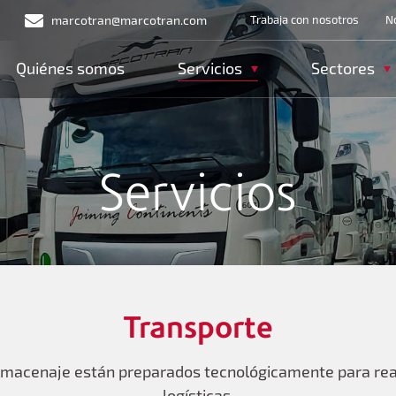
Menu heade
marcotran@marcotran.com
Trabaja con nosotros
No
Navegación principal
Quiénes somos
Servicios
Sectores
Servicios
Transporte
almacenaje están preparados tecnológicamente para rea
logísticas.