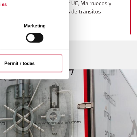
liner Air Cargo, cobertura por UE, Marruecos y
ies
acomunitarios y posibilidades de tránsitos
ultra express.
Marketing
Permitir todas