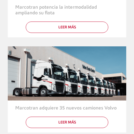
LA
Marcotran potencia la intermodalidad
INTERMODALIDAD
ampliando su flota
LEER MÁS
SOBRE
MARCOTRAN
POTENCIA
LA
INTERMODALIDAD
AMPLIANDO
SU
FLOTA
Marcotran adquiere 35 nuevos camiones Volvo
LEER MÁS
SOBRE
MARCOTRAN