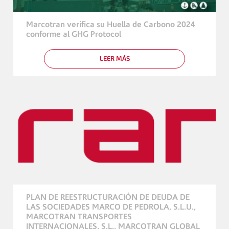
Marcotran verifica su Huella de Carbono 2024
conforme al GHG Protocol
LEER MÁS
SOBRE
MARCOTRAN
VERIFICA
SU
HUELLA
DE
CARBONO
2024
CONFORME
AL
GHG
PROTOCOL
PLAN DE REESTRUCTURACIÓN DE DEUDA DE
LAS SOCIEDADES MARCO DE PEDROLA, S.L.U.,
MARCOTRAN TRANSPORTES
INTERNACIONALES, S.L., MARCOTRAN GLOBAL