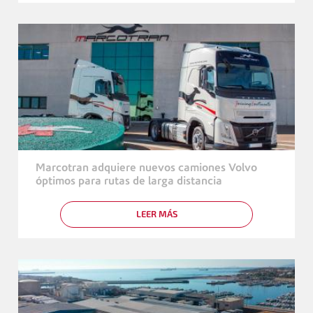
MITAD
LOGISTICS,
DE
S.L.
LA
Y
FLOTA
MARCOTRAN
DE
POLSKA
MARCOTRAN
SP.
YA
Z.O.O.
UTILIZA
HVO
Marcotran adquiere nuevos camiones Volvo
óptimos para rutas de larga distancia
LEER MÁS
SOBRE
MARCOTRAN
ADQUIERE
NUEVOS
CAMIONES
VOLVO
ÓPTIMOS
PARA