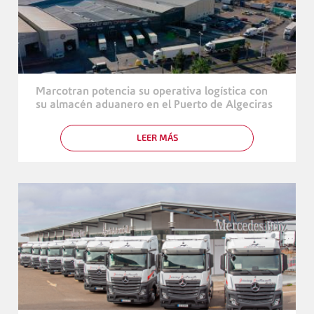
RUTAS
DE
LARGA
DISTANCIA
Marcotran potencia su operativa logística con
su almacén aduanero en el Puerto de Algeciras
LEER MÁS
SOBRE
MARCOTRAN
POTENCIA
SU
OPERATIVA
LOGÍSTICA
CON
SU
ALMACÉN
ADUANERO
EN
EL
PUERTO