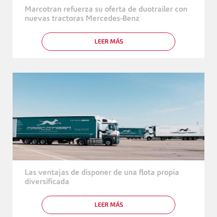
DE
Marcotran refuerza su oferta de duotrailer con
ALGECIRAS
nuevas tractoras Mercedes-Benz
LEER MÁS
SOBRE
MARCOTRAN
REFUERZA
SU
OFERTA
DE
DUOTRAILER
CON
NUEVAS
TRACTORAS
MERCEDES-
BENZ
Las ventajas de disponer de una flota propia
diversificada
LEER MÁS
SOBRE
LAS