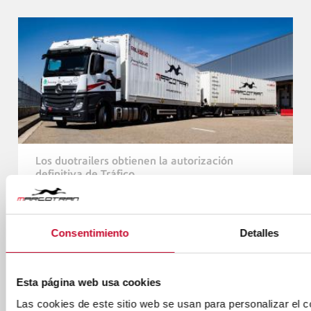
ADQUIERE
35
NUEVOS
CAMIONES
VOLVO
Los duotrailers obtienen la autorización
definitiva de Tráfico
LEER MÁS
SOBRE
LOS
Consentimiento
Detalles
DUOTRAILERS
OBTIENEN
LA
Ver más noticias
AUTORIZACIÓN
Esta página web usa cookies
DEFINITIVA
Las cookies de este sitio web se usan para personalizar el c
DE