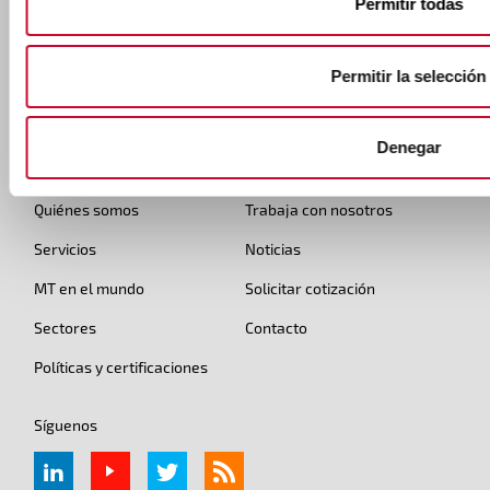
Permitir todas
marcotran@marcotran.com
Permitir la selección
Denegar
Pie de página
Quiénes somos
Trabaja con nosotros
Servicios
Noticias
MT en el mundo
Solicitar cotización
Sectores
Contacto
Políticas y certificaciones
Síguenos