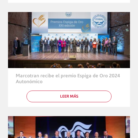
VENTAJAS
DE
DISPONER
DE
UNA
FLOTA
PROPIA
DIVERSIFICADA
Marcotran recibe el premio Espiga de Oro 2024
Autonómico
LEER MÁS
SOBRE
MARCOTRAN
RECIBE
EL
PREMIO
ESPIGA
DE