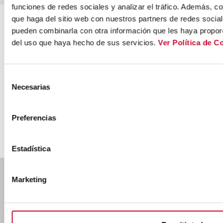
TRÁFICO
funciones de redes sociales y analizar el tráfico. Además, 
Flota propia
Cobertura
que haga del sitio web con nuestros partners de redes social
especializada
internacional
pueden combinarla con otra información que les haya proporc
del uso que haya hecho de sus servicios.
Ver Política de C
Selección
Necesarias
de
Inversión en
Compromiso
I+D+I
medioambiental
consentimiento
Preferencias
Estadística
Marketing
Ctra. Nac. 232 km. 271,100 50690 Pedrola,
ZARAGOZA
Ver mapa
(+34) 976 619 001