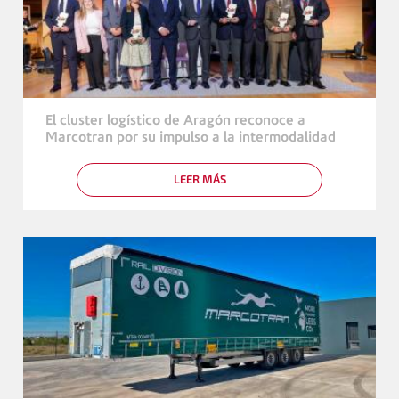
ORO
2024
AUTONÓMICO
El cluster logístico de Aragón reconoce a
Marcotran por su impulso a la intermodalidad
LEER MÁS
SOBRE
EL
CLUSTER
LOGÍSTICO
DE
ARAGÓN
RECONOCE
A
MARCOTRAN
POR
SU
IMPULSO
A