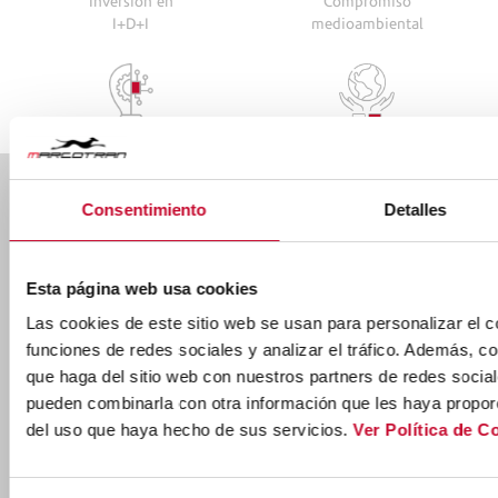
Inversión en
Compromiso
I+D+I
medioambiental
Consentimiento
Detalles
Ctra. Nac. 232 km. 271,100 50690 Pedrola,
ZARAGOZA
Ver mapa
(+34) 976 619 001
Esta página web usa cookies
Las cookies de este sitio web se usan para personalizar el c
marcotran@marcotran.com
funciones de redes sociales y analizar el tráfico. Además, 
que haga del sitio web con nuestros partners de redes social
pueden combinarla con otra información que les haya proporc
del uso que haya hecho de sus servicios.
Ver Política de C