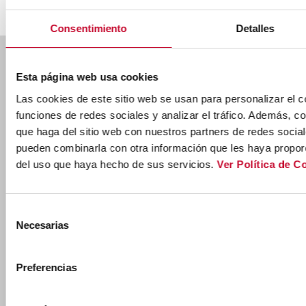
LOGISTICS,
S.L.
Consentimiento
Detalles
Y
MARCOTRAN
POLSKA
Ctra. Nac. 232 km. 271,100 50690 Pedrola,
Esta página web usa cookies
SP.
ZARAGOZA
Ver mapa
Z.O.O.
Las cookies de este sitio web se usan para personalizar el c
(+34) 976 619 001
funciones de redes sociales y analizar el tráfico. Además, 
que haga del sitio web con nuestros partners de redes social
marcotran@marcotran.com
pueden combinarla con otra información que les haya proporc
del uso que haya hecho de sus servicios.
Ver Política de C
Selección
Necesarias
de
consentimiento
Pie de página
Quiénes somos
Trabaja con nosotros
Preferencias
Servicios
Noticias
MT en el mundo
Solicitar cotización