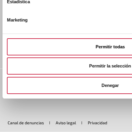
Estadística
Sectores
Contacto
Marketing
Políticas y certificaciones
Síguenos
Permitir todas
Permitir la selección
Marcotran 2026 · Todos los derechos reservados
Denegar
Legal menu
Canal de denuncias
Aviso legal
Privacidad